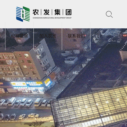
纪检监察
加入农发
联系我们