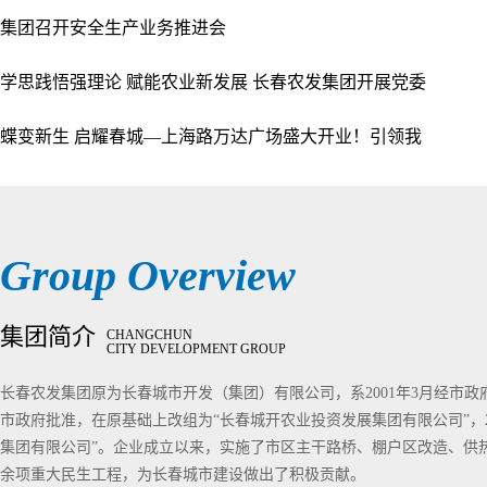
集团召开安全生产业务推进会
学思践悟强理论 赋能农业新发展 长春农发集团开展党委
理论学习中心组学习（扩大）会议
蝶变新生 启耀春城—上海路万达广场盛大开业！引领我
市商业新风尚
Group Overview
集团简介
CHANGCHUN
CITY DEVELOPMENT GROUP
长春农发集团原为长春城市开发（集团）有限公司，系2001年3月经市政府
市政府批准，在原基础上改组为“长春城开农业投资发展集团有限公司”，2
集团有限公司”。企业成立以来，实施了市区主干路桥、棚户区改造、供
余项重大民生工程，为长春城市建设做出了积极贡献。