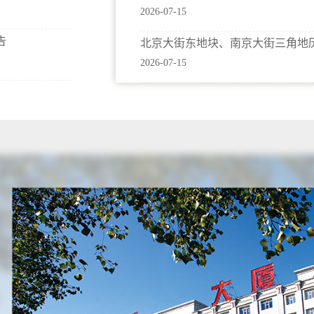
2026-07-15
目工程（一标段）施工脚手杆扣件
告
北京大街东地块、南京大街三角地
2026-07-15
目工程（一标段）模板材料采购询