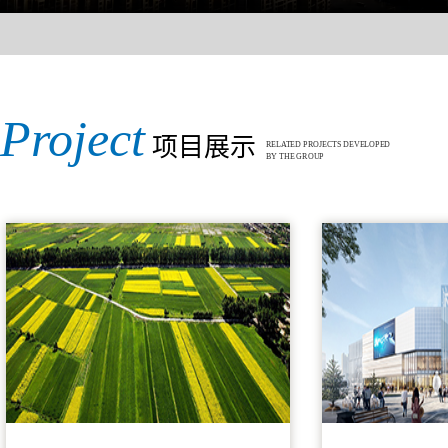
Project
项目展示
RELATED PROJECTS DEVELOPED
BY THE GROUP