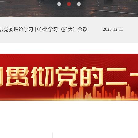
大）会议
集团领导到万家公司
2025-12-11
大）会议
集团领导到万家公司
2025-12-11