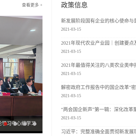
政策信息
查看更多 +
新发展阶段国有企业的核心使命与
2021-03-15
2021年现代农业产业园｜创建要
2021-03-15
2021年最值得关注的八类农业类申
2021-03-15
解密政府工作报告中的国企改革“密
2021-03-15
“两会国企新声”第一辑：深化改革
蝶
2021-03-15
肩负使命服务国计民生
展安全生产专项督导
习近平：完整准确全面贯彻新发展